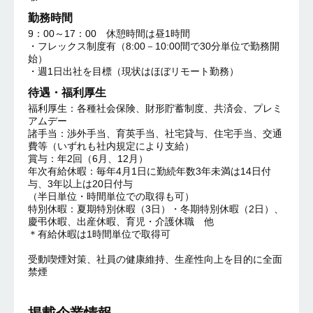
勤務時間
9：00～17：00 休憩時間は昼1時間
・フレックス制度有（8:00－10:00間で30分単位で勤務開
始）
・週1日出社を目標（現状はほぼリモート勤務）
待遇・福利厚生
福利厚生：各種社会保険、財形貯蓄制度、共済会、プレミ
アムデー
諸手当：渉外手当、育英手当、社宅貸与、住宅手当、交通
費等（いずれも社内規定により支給）
賞与：年2回（6月、12月）
年次有給休暇：毎年4月1日に勤続年数3年未満は14日付
与、3年以上は20日付与
（半日単位・時間単位での取得も可）
特別休暇：夏期特別休暇（3日）・冬期特別休暇（2日）、
慶弔休暇、出産休暇、育児・介護休職 他
＊有給休暇は1時間単位で取得可
受動喫煙対策、社員の健康維持、生産性向上を目的に全面
禁煙
掲載企業情報