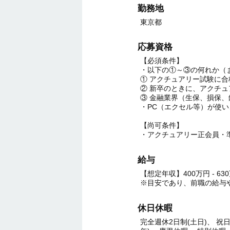
勤務地
東京都
応募資格
【必須条件】
・以下の①～③の何れか（
① アクチュアリー試験に
② 新卒のときに、アクチ
③ 金融業界（生保、損保
・PC（エクセル等）が使
【尚可条件】
・アクチュアリー正会員・
給与
【想定年収】400万円 - 63
※目安であり、前職の給与
休日休暇
完全週休2日制(土日)、 祝