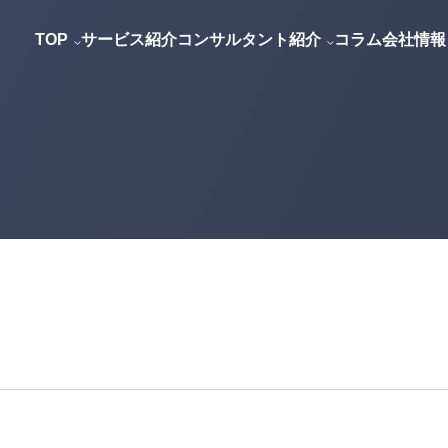
アリー
会計士
会社概要
大谷 幸宏
税理士
代表メッセージ
村田 輝之
IPO
玉
TOP
サービス紹介
コンサルタント紹介
コラム
会社情報