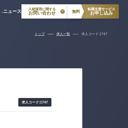
虫 智行
安藤 典毅
人材採用に関する
転職支援サービス
ニュース
無料
お問い合わせ
お申し込み
トップ
求人一覧
求人コード:1747
求人コード:1747