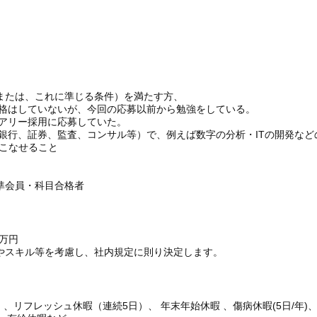
または、これに準じる条件）を満たす方、
合格はしていないが、今回の応募以前から勉強をしている。
ュアリー採用に応募していた。
、銀行、証券、監査、コンサル等）で、例えば数字の分析・ITの開発など
いこなせること
準会員・科目合格者
0万円
やスキル等を考慮し、社内規定に則り決定します。
日 、リフレッシュ休暇（連続5日）、 年末年始休暇 、傷病休暇(5日/年)、