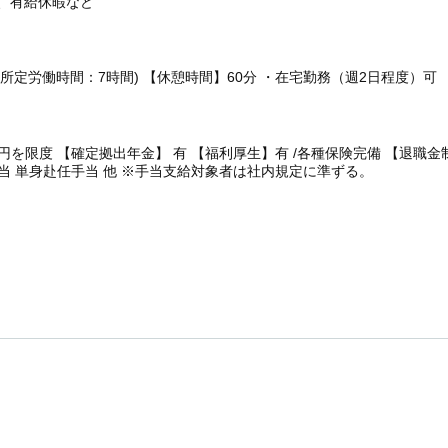
 、有給休暇など
00 (所定労働時間：7時間) 【休憩時間】60分 ・在宅勤務（週2日程度）可
万円を限度 【確定拠出年金】 有 【福利厚生】有 /各種保険完備 【退職金制
当 単身赴任手当 他 ※手当支給対象者は社内規定に準ずる。