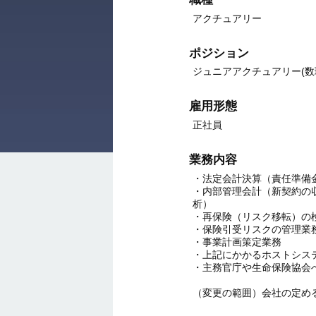
アクチュアリー
ポジション
ジュニアアクチュアリー(数
雇用形態
正社員
業務内容
・法定会計決算（責任準備
・内部管理会計（新契約の
析）
・再保険（リスク移転）の
・保険引受リスクの管理業
・事業計画策定業務
・上記にかかるホストシス
・主務官庁や生命保険協会
（変更の範囲）会社の定め