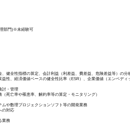
理部門)※未経験可
金、健全性指標の算定、会計利益（利差益、費差益、危険差益等）の分
収益性、経済価値ベースの健全性比率（ESR）、企業価値（エンベディ
検討・管理
務（死亡率や罹患率、解約率等の算定・モニタリング）
テムや数理プロジェクションソフト等の開発業務
への対応
る業務