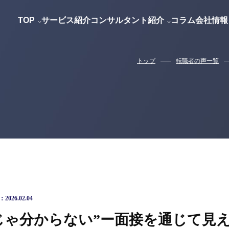
アリー
会計士
会社概要
大谷 幸宏
税理士
代表メッセージ
村田 輝之
IPO
玉
TOP
サービス紹介
コンサルタント紹介
コラム
会社情報
トップ
転職者の声一覧
026.02.04
じゃ分からない”ー面接を通じて見