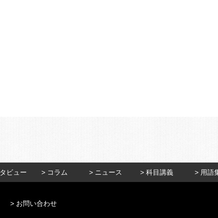
ンタビュー
> コラム
> ニュース
> 科目講義
> 用語
> お問い合わせ