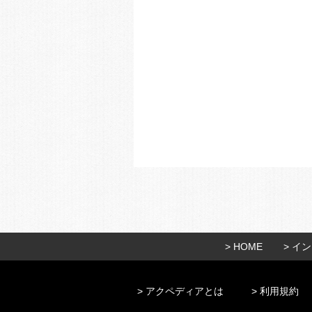
> HOME
> イ
> アクペディアとは
> 利用規約