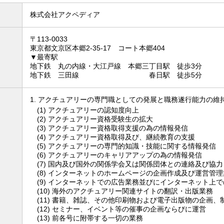
株式会社アクペディア
〒113-0033
東京都文京区本郷2-35-17 コート本郷404
▼最寄駅
地下鉄 丸の内線・大江戸線 本郷三丁目駅 徒歩3分
地下鉄 三田線 春日駅 徒歩5分
1. アクチュアリーの専門職としての発展と職務遂行能力の
(1) アクチュアリーの認知度向上
(2) アクチュアリー資格受験生の拡大
(3) アクチュアリー資格取得支援の為の情報発信
(4) アクチュアリー資格取得及び、継続教育の支援
(5) アクチュアリーの専門的知識・技能に関する情報発信
(6) アクチュアリーのキャリアアップの為の情報発信
(7) 国内及び国外の関係学会又は関係団体との連絡及び協力
(8) インターネットのホームページの企画作成及び運営管理
(9) インターネットでの広告業務並びにインターネット上
(10) 海外のアクチュアリー関連サイトの翻訳・出版業務
(11) 書籍、雑誌、その他印刷物および電子出版物の企画
(12) セミナー、イベント等の催事の企画ならびに運営
(13) 前各号に附帯する一切の業務