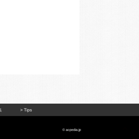
集
> Tips
© acpedia.jp