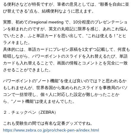
る便利さなどが特長ですが、筆者の意見としては、“順番を自由に並
び替えできる”点も、結構便利なように思えます。
実際、初めてのregional meeting で、10分程度のプレゼンテーショ
ンを頼まれたのですが、英文の丸暗記に限界を感じ、あれこれ悩ん
でいたとき、ふと単語カードを思い出して、“これは使える！”とヒ
ラメキました。
具体的には、単語カードにプレゼン原稿を1文ずつ記載して、何度も
暗唱しながら、パワーポイントのスライドを入れ替えるたび、単語
カードも入れ替えることで、画面の情報とコメントとを完全に一致
させることができました。
パワーポイントの“ノート機能”を使えば良いのでは？と思われるか
もしれませんが、世界各国から集められたスライドを事務局のパソ
コンで一括管理し、個々人に対応した設定が難しかったことか
ら、“ノート機能”は使えませんでした。
２．チェックペン（ZEBRA）
これも受験生の間では有名な定番グッズですね。
https://www.zebra.co.jp/pro/check-pen-a/index.html