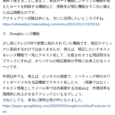
無料で使えることに加えて、単語カード機能にシャッフル機能や覚
えたカードを削除する機能など、受験生が望む機能を十二分に備え
た点は脱帽ものです。
アクチュアリー試験以外にも、大いに活用したいところですね。
https://ehekatlact.hatenablog.com/entry/2021/01/17/203216
５．Googleレンズ機能
少し前にテレビCMで頻繁に紹介されていた機能です。暗記テクニッ
クに直結するわけではありませんが、例えば、暗記したいテキスト
をレンズ機能で一気にテキスト化して、出題されそうな用語部分を
ブランクにすれば、オリジナルの暗記教材が手軽に出来上がるイメ
ージです。
学習以外でも、例えば、ビジネスの場面で、ミーティング時のホワ
イトボードメモを当該機能でテキスト化したり、（画像ではなく）
テキスト情報としてメール等で社内展開する仕組みは、作業効率を
飛躍的に向上させるテクニックといえるでしょう。
それにしても、本当に便利な世の中になりました。
https://japan.googleblog.com/2020/05/GoogleLensNewFeatures.ht
ml