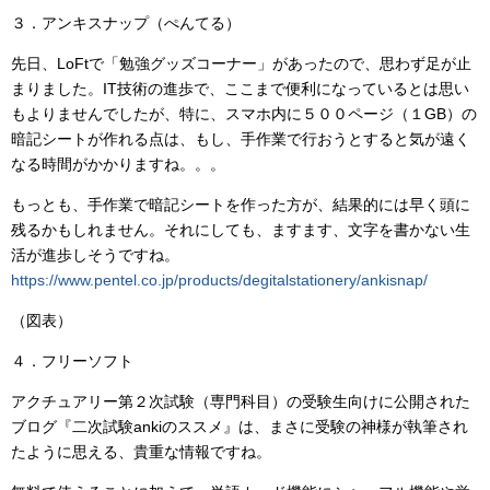
３．アンキスナップ（ぺんてる）
先日、LoFtで「勉強グッズコーナー」があったので、思わず足が止
まりました。IT技術の進歩で、ここまで便利になっているとは思い
もよりませんでしたが、特に、スマホ内に５００ページ（１GB）の
暗記シートが作れる点は、もし、手作業で行おうとすると気が遠く
なる時間がかかりますね。。。
もっとも、手作業で暗記シートを作った方が、結果的には早く頭に
残るかもしれません。それにしても、ますます、文字を書かない生
活が進歩しそうですね。
https://www.pentel.co.jp/products/degitalstationery/ankisnap/
（図表）
４．フリーソフト
アクチュアリー第２次試験（専門科目）の受験生向けに公開された
ブログ『二次試験ankiのススメ』は、まさに受験の神様が執筆され
たように思える、貴重な情報ですね。