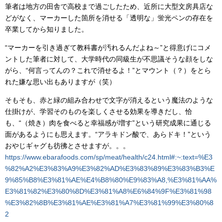
筆者は地方の田舎で高校まで過ごしたため、近所に大型文房具店な
どがなく、マーカーした箇所を消せる「透明な」蛍光ペンの存在を
卒業してから知りました。
“マーカーを引き過ぎて教科書が汚れるんだよね～”と得意げにコメ
ントした筆者に対して、大学時代の同級生が不思議そうな顔をしな
がら、“何言ってんの？これで消せるよ！”とマウント（？）をとら
れた嫌な思い出もありますが（笑）
そもそも、赤と緑の組み合わせで文字が消えるという魔法のような
仕掛けが、学習そのものを楽しくさせる効果を導きだし、恰
も、“（焼き）肉を食べると幸福感が増す”という研究成果に通じる
面があるようにも思えます。“アラキドン酸で、あらドキ！”という
おやじギャグも彷彿とさせますが。。。
https://www.ebarafoods.com/sp/meat/health/c24.html#:~:text=%E3
%82%A2%E3%83%A9%E3%82%AD%E3%83%89%E3%83%B3%E
9%85%B8%E3%81%AE%E4%B8%80%E9%83%A8,%E3%81%AA%
E3%81%82%E3%80%8D%E3%81%A8%E6%84%9F%E3%81%98
%E3%82%8B%E3%81%AE%E3%81%A7%E3%81%99%E3%80%8
2