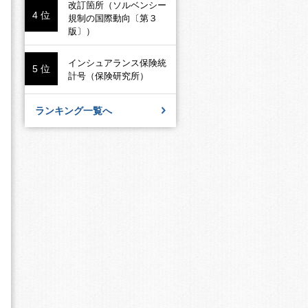
改訂箇所（ソルベンシー
4 位
規制の国際動向〔第３
版〕）
インシュアランス保険統
5 位
計号（保険研究所）
ランキング一覧へ