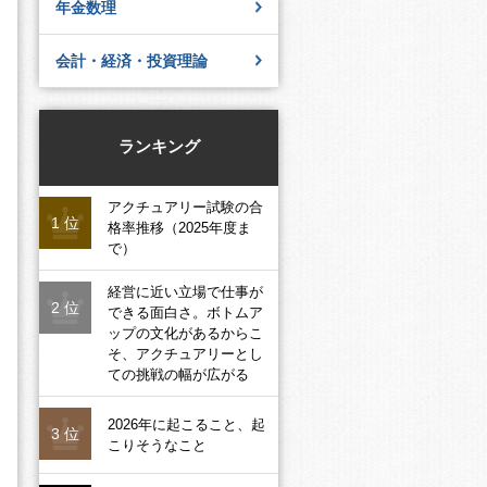
年金数理
会計・経済・投資理論
ランキング
アクチュアリー試験の合
1 位
格率推移（2025年度ま
で）
経営に近い立場で仕事が
2 位
できる面白さ。ボトムア
ップの文化があるからこ
そ、アクチュアリーとし
ての挑戦の幅が広がる
2026年に起こること、起
3 位
こりそうなこと