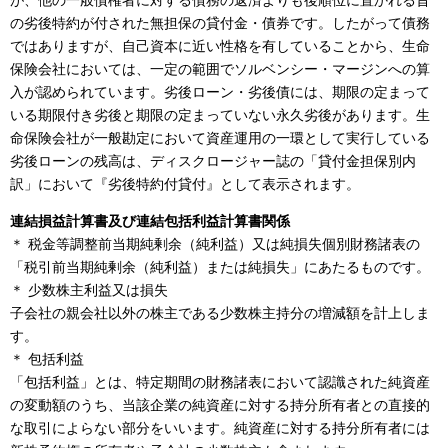
の劣後特約が付された無担保の貸付金・債券です。したがって債務
ではありますが、自己資本に近い性格を有していることから、生命
保険会社においては、一定の範囲でソルベンシー・マージンへの算
入が認められています。劣後ローン・劣後債には、期限の定まって
いる期限付き劣後と期限の定まっていない永久劣後があります。生
命保険会社が一般勘定において資産運用の一環として実行している
劣後ローンの残高は、ディスクロージャー誌の「貸付金担保別内
訳」において『劣後特約付貸付』として表示されます。
連結損益計算書及び連結包括利益計算書関係
＊ 税金等調整前当期純剰余（純利益）又は純損失個別財務諸表の
「税引前当期純剰余（純利益）または純損失」にあたるものです。
＊ 少数株主利益又は損失
子会社の親会社以外の株主である少数株主持分の増減額を計上しま
す。
＊ 包括利益
「包括利益」とは、特定期間の財務諸表において認識された純資産
の変動額のうち、当該企業の純資産に対する持分所有者との直接的
な取引によらない部分をいいます。純資産に対する持分所有者には