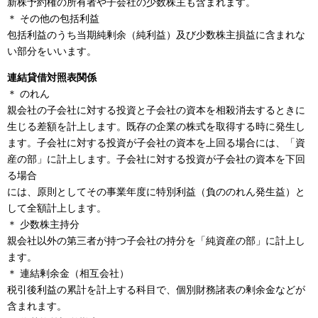
新株予約権の所有者や子会社の少数株主も含まれます。
＊ その他の包括利益
包括利益のうち当期純剰余（純利益）及び少数株主損益に含まれな
い部分をいいます。
連結貸借対照表関係
＊ のれん
親会社の子会社に対する投資と子会社の資本を相殺消去するときに
生じる差額を計上します。既存の企業の株式を取得する時に発生し
ます。子会社に対する投資が子会社の資本を上回る場合には、「資
産の部」に計上します。子会社に対する投資が子会社の資本を下回
る場合
には、原則としてその事業年度に特別利益（負ののれん発生益）と
して全額計上します。
＊ 少数株主持分
親会社以外の第三者が持つ子会社の持分を「純資産の部」に計上し
ます。
＊ 連結剰余金（相互会社）
税引後利益の累計を計上する科目で、個別財務諸表の剰余金などが
含まれます。