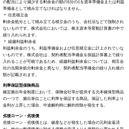
の配当により減少する剰余金の額の5分の1を資本準備金または利益
準備金として積み立てなければなりません。
＊ 任意積立金
剰余金処分として積み立てる積立金のうち、会社法などで強制され
ないものです。株式会社においては、株主資本等変動計算書の中で
繰り入れられます。
＊ 繰越利益剰余金
利益剰余金のうち、利益準備金および任意積立金に計上されていな
いものです。株式会社は、契約者配当準備金を損益計算書上で繰り
入れることが可能であるため、繰越利益剰余金については、相互会
社の当期未処分剰余金と異なり、契約者配当準備金の繰り入れ後の
額が記載されます。
利率保証型保険商品
確定拠出年金制度において、保険会社等が提供する元本確保型商品
の一つで、拠出単位ごとに利率を保証する商品。保証した利率より
金利が上昇した場合、中途解約時に解約控除が発生する。
劣後ローン・劣後債
劣後ローン・劣後債とは、破産などが発生した場合の元利金返済
が、他の一般債権者に対する債務の返済よりも後順位に置かれる旨