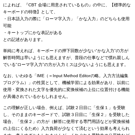
によれば、『CBT 会場に用意されているもの』の中に、【標準的な
キーボードの特徴】として、
・日本語入力の際に「ローマ字入力」「かな入力」のどちらも使用
可能
・キートップにかな表記がある
との記述があります。
単純に考えれば、キーボードの押下回数が少ない“かな入力”の方が
解答時間は早いようにも思えますが、普段の仕事などで慣れ親しん
でいる“ローマ字入力”の方が入力ミスは少ないようにも思えます。
なお、いわゆる「IME（＝Input Method Editorの略。入力方法編集
プログラム）」の性質として、機械学習による効果があり、以前に
使用・変換された文字を優先的に変換候補の上位に位置付ける機能
が具備されているかもしれません。
この理解が正しい場合、例えば、試験２日目に「生保１」を受験
し、そのままのキーボードで、試験３日目に「生保２」を受験した
場合、「生保２」の方が（解答に使用する専門用語などが変換候補
の上位にくるため）入力負荷が少なくて済むという効果も考えられ