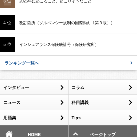
3 位
2026年に起こること、起こりそうなこと
4 位
改訂箇所（ソルベンシー規制の国際動向〔第３版〕）
5 位
インシュアランス保険統計号（保険研究所）
ランキング一覧へ
インタビュー
コラム
ニュース
科目講義
用語集
Tips
HOME
ページトップ