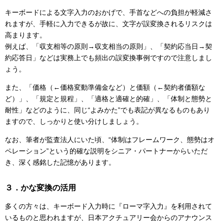
キーボードによる文字入力のおかげで、手首などへの負担が軽減さ
れますが、手軽に入力できるが故に、文字が誤変換されるリスクは
高まります。
例えば、「収支相等の原則→収支相当の原則」、「契約応当日→契
約応答日」などは実務上でも頻出の誤変換事例ですので注意しまし
ょう。
また、「価格（←価格変動準備金など）と価額（←契約者価額な
ど）」、「規定と規程」、「適格と適確と的確」、「体制と態勢と
耐性」などのように、同じ“よみかた”でも表記が異なるものもあり
ますので、しっかりと使い分けしましょう。
なお、筆者が監査法人にいた頃、“体制はフレームワーク、態勢はオ
ペレーション”という的確な説明をシニア・パートナーからいただ
き、深く感銘した記憶があります。
３．かな変換の活用
多くの方々は、キーボード入力時に『ローマ字入力』を利用されて
いるものと思われますが、日本アクチュアリー会からのアナウンス