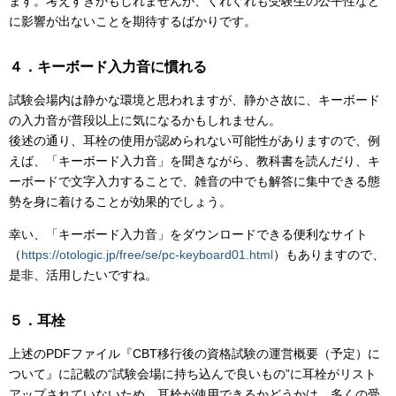
ます。考えすぎかもしれませんが、くれぐれも受験生の公平性など
に影響が出ないことを期待するばかりです。
４．キーボード入力音に慣れる
試験会場内は静かな環境と思われますが、静かさ故に、キーボード
の入力音が普段以上に気になるかもしれません。
後述の通り、耳栓の使用が認められない可能性がありますので、例
えば、「キーボード入力音」を聞きながら、教科書を読んだり、キ
ーボードで文字入力することで、雑音の中でも解答に集中できる態
勢を身に着けることが効果的でしょう。
幸い、「キーボード入力音」をダウンロードできる便利なサイト
（
https://otologic.jp/free/se/pc-keyboard01.html
）もありますので、
是非、活用したいですね。
５．耳栓
上述のPDFファイル『CBT移行後の資格試験の運営概要（予定）に
ついて』に記載の“試験会場に持ち込んで良いもの”に耳栓がリスト
アップされていないため、耳栓が使用できるかどうかは、多くの受