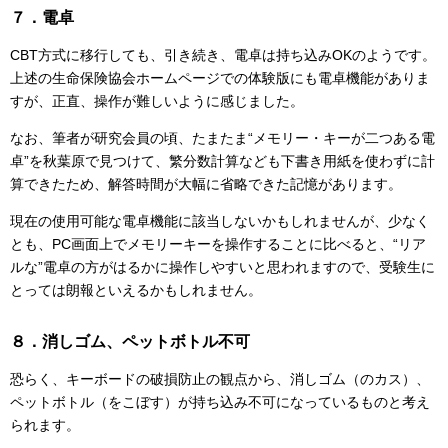
７．電卓
CBT方式に移行しても、引き続き、電卓は持ち込みOKのようです。
上述の生命保険協会ホームページでの体験版にも電卓機能がありま
すが、正直、操作が難しいように感じました。
なお、筆者が研究会員の頃、たまたま“メモリー・キーが二つある電
卓”を秋葉原で見つけて、繁分数計算なども下書き用紙を使わずに計
算できたため、解答時間が大幅に省略できた記憶があります。
現在の使用可能な電卓機能に該当しないかもしれませんが、少なく
とも、PC画面上でメモリーキーを操作することに比べると、“リア
ルな”電卓の方がはるかに操作しやすいと思われますので、受験生に
とっては朗報といえるかもしれません。
８．消しゴム、ペットボトル不可
恐らく、キーボードの破損防止の観点から、消しゴム（のカス）、
ペットボトル（をこぼす）が持ち込み不可になっているものと考え
られます。