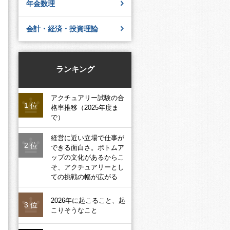
年金数理
会計・経済・投資理論
ランキング
アクチュアリー試験の合
1 位
格率推移（2025年度ま
で）
経営に近い立場で仕事が
2 位
できる面白さ。ボトムア
ップの文化があるからこ
そ、アクチュアリーとし
ての挑戦の幅が広がる
2026年に起こること、起
3 位
こりそうなこと