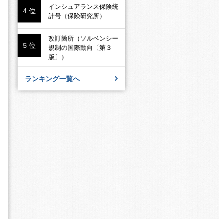
インシュアランス保険統
4 位
計号（保険研究所）
改訂箇所（ソルベンシー
5 位
規制の国際動向〔第３
版〕）
ランキング一覧へ