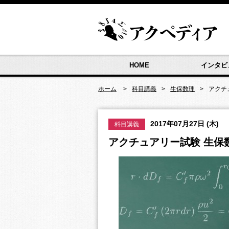
HOME
インタビ
ホーム
科目講義
生保数理
アクチ
2017年07月27日 (木)
科目講義
アクチュアリー試験 生保数