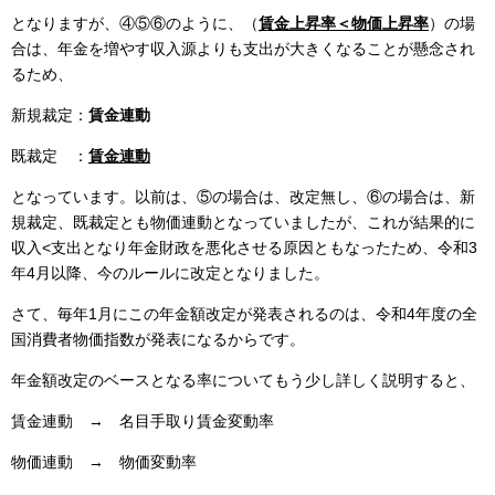
となりますが、④⑤⑥のように、（
賃金上昇率＜物価上昇率
）の場
合は、年金を増やす収入源よりも支出が大きくなることが懸念され
るため、
新規裁定：
賃金連動
既裁定 ：
賃金連動
となっています。以前は、⑤の場合は、改定無し、⑥の場合は、新
規裁定、既裁定とも物価連動となっていましたが、これが結果的に
収入<支出となり年金財政を悪化させる原因ともなったため、令和3
年4月以降、今のルールに改定となりました。
さて、毎年1月にこの年金額改定が発表されるのは、令和4年度の全
国消費者物価指数が発表になるからです。
年金額改定のベースとなる率についてもう少し詳しく説明すると、
賃金連動 → 名目手取り賃金変動率
物価連動 → 物価変動率