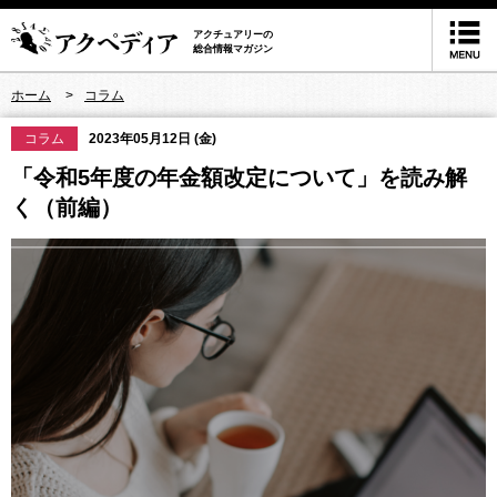
アクチュアリーの
総合情報マガジン
ホーム
コラム
コラム
2023年05月12日 (金)
「令和5年度の年金額改定について」を読み解
く（前編）