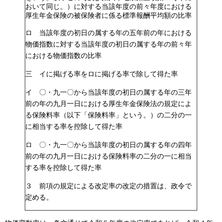
おいて同じ。）に対する当該年度の前々年度における
厚生年金保険の被保険者に係る標準報酬平均額の比率
ロ 当該年度の初日の属する年の五年前の年における
物価指数に対する当該年度の初日の属する年の前々年
における物価指数の比率
三 イに掲げる率をロに掲げる率で除して得た率
イ 〇・九一〇から当該年度の初日の属する年の三年
前の年の九月一日における厚生年金保険法の規定によ
る保険料率（以下「保険料率」という。）の二分の一
に相当する率を控除して得た率
ロ 〇・九一〇から当該年度の初日の属する年の四年
前の年の九月一日における保険料率の二分の一に相当
する率を控除して得た率
３ 前項の規定による改定率の改定の措置は、政令で
定める。