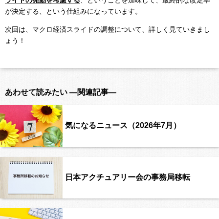
ライドの発動を考慮する
、ということを加味して、最終的な改定率
が決定する、という仕組みになっています。
次回は、マクロ経済スライドの調整について、詳しく見ていきまし
ょう！
あわせて読みたい ―関連記事―
気になるニュース（2026年7月）
日本アクチュアリー会の事務局移転