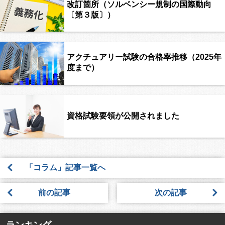
改訂箇所（ソルベンシー規制の国際動向
〔第３版〕）
アクチュアリー試験の合格率推移（2025年
度まで）
資格試験要領が公開されました
「コラム」記事一覧へ
前の記事
次の記事
ランキング