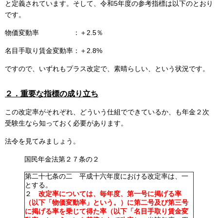
と定義されています。そして、令和5年度の参考指標は以下のとおり
です。
物価変動率 ：＋2.5％
名目手取り賃金変動率：＋2.8%
ですので、いずれもプラス改定で、素晴らしい、という状況です。
２．重要な指標の成り立ち
この改定率がそれぞれ、どういう仕組でできているか、も年金２次
受験生なら知っておく必要があります。
法令を見てみましょう。
国民年金法第２７条の２
第二十七条の二 平成十六年度における改定率は、一
とする。
２
改定率については、毎年度、第一号に掲げる率
（以下「物価変動率」という。）に第二号及び第三号
に掲げる率を乗じて得た率（以下「名目手取り賃金変