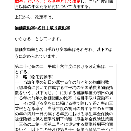
動率」という。）を基準として改定
し、当該年度の四
月以降の年金たる給付について適用する。
上記から、改定率は、
物価変動率
×
名目手取り変動率
からなる、としています。
物価変動率と名目手取り変動率はそれぞれ、以下のよ
うに定められています。
第二十七条の二 平成十六年度における改定率は、一
とする。
２
略
（物価変動率）
一 当該年度の初日の属する年の前々年の物価指数
（総務省において作成する年平均の全国消費者物価指
数をいう。以下同じ。）に対する当該年度の初日の属
する年の前年の物価指数の比率
（名目手取り変動率）
二 イに掲げる率をロに掲げる率で除して得た率の三
乗根となる率
イ 当該年度の初日の属する年の五年前
の年の四月一日の属する年度における厚生年金保険の
被保険者に係る標準報酬平均額（厚生年金保険法第四
十三条の二第一項第二号イに規定する標準報酬平均額
をいう。以下この号及び第八十七条第五項第二号イに