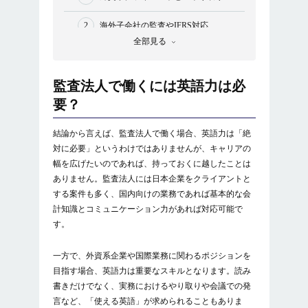
海外子会社の監査やIFRS対応
全部見る
国際プロジェクトやクロスボーダー案
件
監査法人で働くには英語力は必
海外オフィス・チームとの連携
要？
英語による会議・資料作成・報告書提
結論から言えば、監査法人で働く場合、英語力は「絶
出
対に必要」というわけではありませんが、キャリアの
幅を広げたいのであれば、持っておくに越したことは
監査法人で働くうえで英語力をつけるメリット
ありません。監査法人には日本企業をクライアントと
昇進・異動に有利になる
する案件も多く、国内向けの業務であれば基本的な会
計知識とコミュニケーション力があれば対応可能で
グローバル案件を経験できる
す。
海外駐在の機会を得られる
一方で、外資系企業や国際業務に関わるポジションを
目指す場合、英語力は重要なスキルとなります。読み
転職市場での評価が高まる
書きだけでなく、実務におけるやり取りや会議での発
言など、「使える英語」が求められることもありま