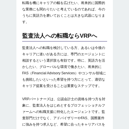
転職を機にキャリアの幅を広げたい、将来的に国際的
な業務にも関わりたいと考えているのであれば、今の
うちに英語力を磨いておくことは大きな武器になりま
す。
監査法人への転職ならVRPへ
監査法人への転職を検討している方、あるいは今後の
キャリアに迷いがある方には、専門のエージェントに
相談するという選択肢も有効です。特に、英語力を活
かしたい、グローバルな環境で働きたい、将来的に
FAS（Financial Advisory Services）やコンサル領域に
も挑戦したいといった希望を持つ方にとって、適切な
キャリア提案を受けることは重要なステップです。
VRPパートナーズは、公認会計士の資格を持つ方を対
象に、監査法人をはじめとするプロフェッショナルフ
ァームへの転職支援に特化したエージェントです。監
査部門だけでなく、アドバイザリーやFAS、国際案件
に強みを持つ求人など、希望に合ったキャリアパスを