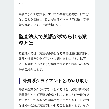
年収・役職など待遇面で差が出る
す。
USCPAや海外資格の取得にもつながる
英語力が不安な方も、すべての業務で必要なわけでは
ないことを理解し、自分が目指すキャリアに応じて準
監査法人で求められる英語力はどのくらい？
備を進めていくことが大切です。
監査法人の英語力に関する質問
監査法人で英語が求められる業
面接で英語力は求められますか？
務とは
TOEICスコアはどれくらいあればいい
監査法人では、英語が必要となる業務は主に国際的な
ですか？
案件や外資系クライアントに関するものです。以下
に、具体的にどのような場面で英語力が求められるの
転職にも英語力は必要ですか？
かをご紹介します。
監査法人への転職ならVRPへ
外資系クライアントとのやり取り
まとめ
外資系企業をクライアントとする場合、経理資料や契
約書類がすべて英語で作成されていることが一般的で
す。また、担当者も外国籍であることが多く、日常的
な連絡や会議が英語で行われることもあります。その