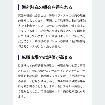
海外駐在の機会を得られる
英語が堪能な会計士は、海外オフィスへの出向や駐在
の候補にもなります。実際、大手監査法人Big4監査法
人では北米やアジア、ヨーロッパの拠点で働く日本人
スタッフも多く、語学力と会計知識を活かして国際舞
台で活躍しています。駐在経験はキャリアに箔がつく
だけでなく、帰国後のポジションや待遇にも好影響を
与えるケースが少なくありません。
転職市場での評価が高まる
監査法人での英語実務経験は、転職市場でも高く評価
されます。特にFASやコンサルティングファーム、外
資系企業の経理・財務ポジションでは、「英語ができ
る会計士」は希少価値が高く、選考通過率や提示年収
にも差が出ることがあります。会計スキル＋英語とい
う組み合わせは、市場価値を大きく高める武器になり
ます。