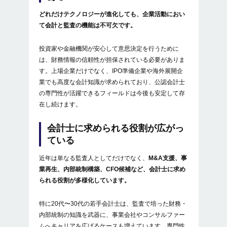
どれだけテクノロジーが進化しても、企業活動におい
て会計と監査の機能は不可欠です。
投資家や金融機関が安心して意思決定を行うために
は、財務情報の信頼性が担保されている必要がありま
す。上場企業だけでなく、IPO準備企業や海外展開企
業でも高度な会計知識が求められており、公認会計士
の専門性が活躍できるフィールドは今後も安定して存
在し続けます。
会計士に求められる役割が広がっ
ている
近年は単なる監査人としてだけでなく、
M&A支援、事
業再生、内部統制構築、CFO候補など、会計士に求め
られる役割が多様化しています。
特に20代〜30代の若手会計士は、監査で培った財務・
内部統制の知識を武器に、事業会社やコンサルファー
ムへキャリアを広げるケースも増えています。専門性