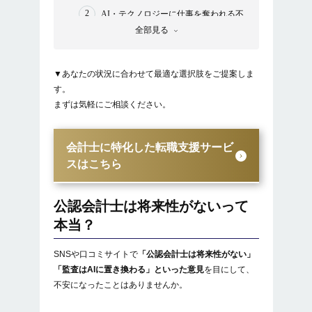
AI・テクノロジーに仕事を奪われる不
安
全部見る
監査業務の将来に対する懸念
▼あなたの状況に合わせて最適な選択肢をご提案しま
結論・公認会計士には将来性がある
す。
まずは気軽にご相談ください。
企業活動に会計・監査が不可欠である
会計士に求められる役割が広がってい
会計士に特化した転職支援サービ
る
スはこちら
専門性と信頼性が武器になる資格であ
る
公認会計士は将来性がないって
本当？
AIと公認会計士の関係は今後どうなる？
SNSや口コミサイトで
将来性のある公認会計士とそうでない公認会計
「公認会計士は将来性がない」
士の違い
「監査はAIに置き換わる」といった意見
を目にして、
不安になったことはありませんか。
スキルや経験の幅が広い