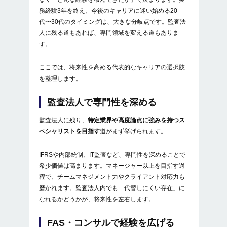
務経験3年を終え、今後のキャリアに迷い始める20
代〜30代のタイミングは、大きな分岐点です。監査法
人に残る道もあれば、専門領域を変える道もありま
す。
ここでは、将来性を高める代表的なキャリアの選択肢
を整理します。
監査法人で専門性を深める
監査法人に残り、
特定業界や高度論点に強みを持つス
ペシャリストを目指す
道がまず挙げられます。
IFRSや内部統制、IT監査など、専門性を深めることで
希少価値は高まります。マネージャー以上を目指す過
程で、チームマネジメント力やクライアント対応力も
磨かれます。監査法人内でも「代替しにくい存在」に
なれるかどうかが、将来性を左右します。
FAS・コンサルで経験を広げる