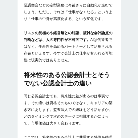
証憑突合などの定型業務は今後さらに自動化が進むで
しょう。ただし、それは「仕事がなくなる」というよ
り「仕事の中身が高度化する」という変化です。
リスクの見極めや経営層との対話、複雑な会計論点の
判断などは、人の専門性が不可欠です。
AIは代替者で
はなく、生産性を高めるパートナーとして活用される
存在といえます。今すぐ会計士の仕事が奪われる可能
性は現実的ではありません。
将来性のある公認会計士とそう
でない公認会計士の違い
同じ公認会計士でも、将来性に差が出るのは事実で
す。その違いは資格そのものではなく、キャリアの築
き方にあります。監査法人での経験をどう活かすか、
どのタイミングで次のステージに挑戦するかによっ
て、市場価値は大きく変わります。
ここでは、将来性のある会計士に共通する特徴を整理