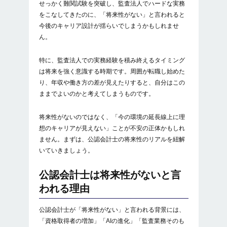
せっかく難関試験を突破し、監査法人でハードな実務
環境の変化に適応できる
をこなしてきたのに、「将来性がない」と言われると
今後のキャリア設計が揺らいでしまうかもしれませ
キャリアを主体的に考えている
ん。
公認会計士としての将来性を高めるキャリアの
特に、監査法人での実務経験を積み終えるタイミング
選択肢
は将来を強く意識する時期です。周囲が転職し始めた
監査法人で専門性を深める
り、年収や働き方の差が見えたりすると、自分はこの
ままでよいのかと考えてしまうものです。
FAS・コンサルで経験を広げる
将来性がないのではなく、「今の環境の延長線上に理
転職によってキャリアの幅を広げる
想のキャリアが見えない」ことが不安の正体かもしれ
ません。まずは、公認会計士の将来性のリアルを紐解
将来性を考えるうえで転職は有効な手段の一つ
いていきましょう。
将来を見据えて転職する会計士は増え
公認会計士は将来性がないと言
ている
われる理由
キャリアの選択肢を知ることが重要
公認会計士が「将来性がない」と言われる背景には、
会計士の転職ならVRPパートナーズへ
「資格取得者の増加」「AIの進化」「監査業務そのも